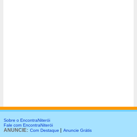
Sobre o EncontraNiterói
Fale com EncontraNiterói
ANUNCIE:
|
Com Destaque
Anuncie Grátis